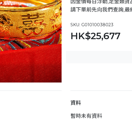
因金價每日浮動,足金類貨
請下單前先向我們查詢,最
SKU: G01010038023
HK$25,677
資料
暫時未有資料