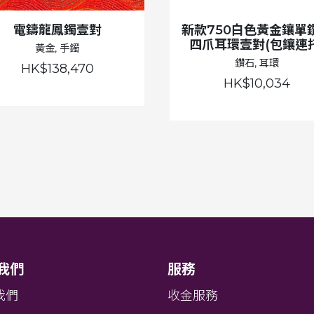
電鑄龍鳳鐲壹對
新款750白色黃金鑲單
四爪耳環壹對(包鑲連托
黃金, 手鐲
鑽石, 耳環
HK$138,470
HK$10,034
我們
服務
我們
收金服務