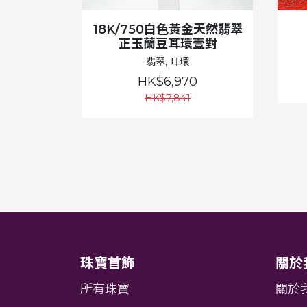
18K/750白色黃金天然翡翠
正玉蘭豆耳環壹對
翡翠, 耳環
HK$6,970
HK$7,841
珠寶首飾
關於
所有珠寶
關於