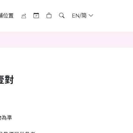
舖位置
EN/简
壹對
物為準