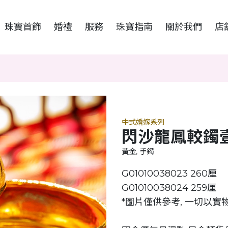
珠寶首飾
婚禮
服務
珠寶指南
關於我們
店
中式婚嫁系列
閃沙龍鳳較鐲
黃金, 手鐲
G01010038023 260厘
G01010038024 259厘
*圖片僅供參考, 一切以實