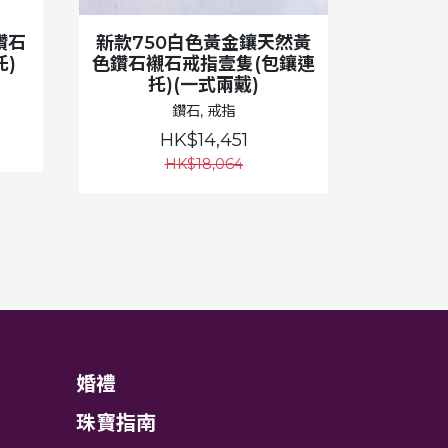
鑽石
新款750白色黃金鑲天然黃
)
色鑽石襯石戒指壹隻(包鑲連
托)(一式兩戴)
鑽石, 戒指
HK$14,451
HK$18,064
婚禮
珠寶指南