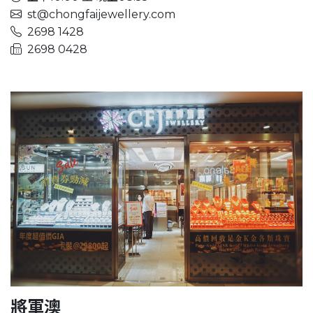
st@chongfaijewellery.com
2698 1428
2698 0428
將軍澳