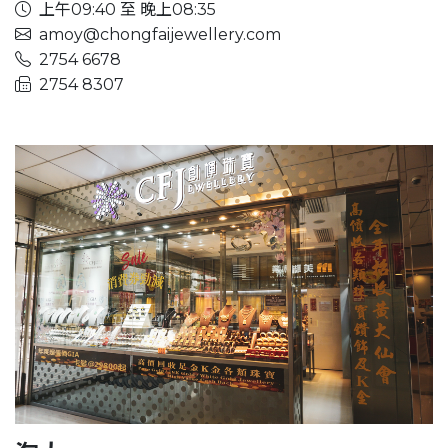
上午09:40 至 晚上08:35
amoy@chongfaijewellery.com
2754 6678
2754 8307