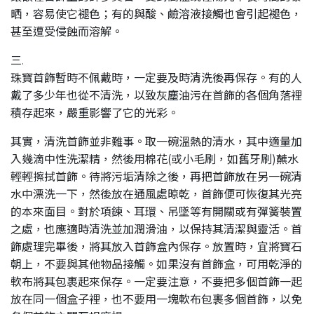
晒，容易使它褪色；有的與酸、鹼溶液接觸也會引起褪色，
甚至遭受侵蝕而溶解。
三.
珠寶首飾暫時不佩戴時，一定要及時清洗後再保存。有的人
戴了多少年也從不清洗，以致灰塵油污在首飾的各個角落裡
積存起來，嚴重影響了它的光彩。
其實，清洗首飾並非難事。取一碗溫熱的清水，其中適量加
入幾滴中性洗潔精，然後用棉花(或小毛刷，如舊牙刷)蘸水
輕輕擦拭首飾。待將污垢清除之後，再把首飾放在另一碗清
水中漂洗一下，然後放在通風處晾乾，首飾便可恢復其光亮
的本來面目。對於項鍊、耳環、吊墜等有開關或有彈簧裝置
之處，也應適時清洗並加潤滑油，以保持其清潔與靈活。首
飾處理完畢後，將其放入首飾盒內保存。放置時，宜將寶石
朝上，不要與其他物品接觸。如果沒有首飾盒，可用乾淨的
軟布將其包裹起來保存。一定要注意，不要把多個首飾一起
放在同一個盒子裡，也不要用一塊軟布包裹多個首飾，以免