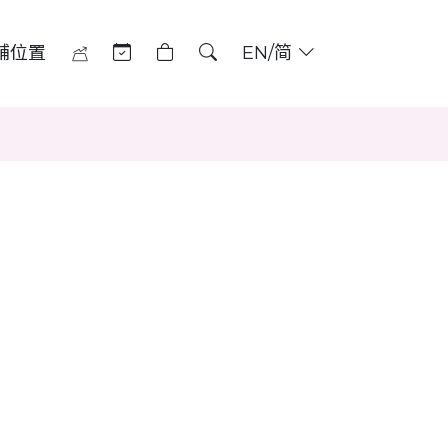
舖位置
EN/简