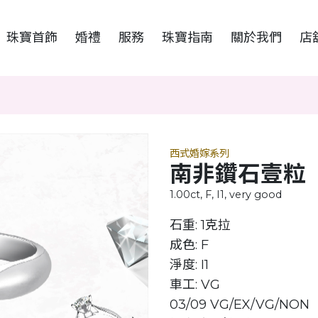
珠寶首飾
婚禮
服務
珠寶指南
關於我們
店
西式婚嫁系列
南非鑽石壹粒
1.00ct, F, I1, very good
石重: 1克拉
成色: F
淨度: I1
車工: VG
03/09 VG/EX/VG/NON