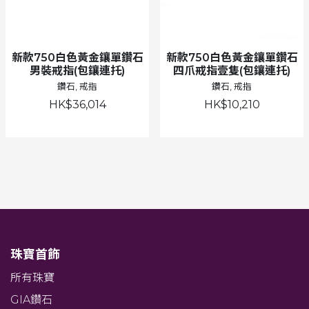
新款750白色黃金鑲單鑽石
新款750白色黃金鑲單鑽石
男裝戒指(包鑲連托)
四爪戒指壹隻(包鑲連托)
鑽石, 戒指
鑽石, 戒指
HK$36,014
HK$10,210
珠寶首飾
所有珠寶
GIA鑽石