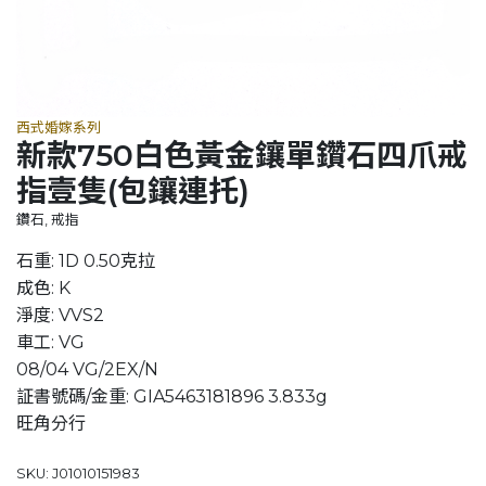
西式婚嫁系列
新款750白色黃金鑲單鑽石四爪戒
指壹隻(包鑲連托)
鑽石, 戒指
石重: 1D 0.50克拉
成色: K
淨度: VVS2
車工: VG
08/04 VG/2EX/N
証書號碼/金重: GIA5463181896 3.833g
旺角分行
SKU: J01010151983