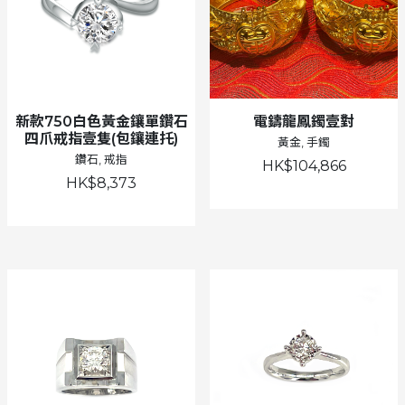
新款750白色黃金鑲單鑽石
電鑄龍鳳鐲壹對
四爪戒指壹隻(包鑲連托)
黃金, 手鐲
鑽石, 戒指
HK$104,866
HK$8,373