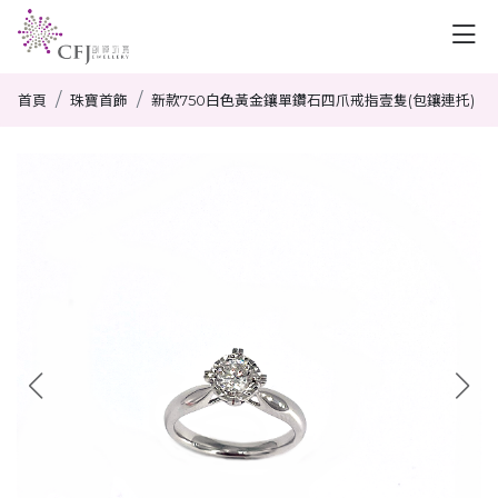
首頁
珠寶首飾
新款750白色黃金鑲單鑽石四爪戒指壹隻(包鑲連托)