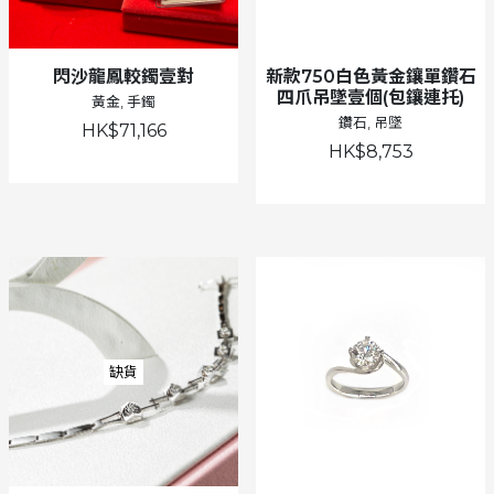
閃沙龍鳳較鐲壹對
新款750白色黃金鑲單鑽石
四爪吊墜壹個(包鑲連托)
黃金, 手鐲
鑽石, 吊墜
HK$71,166
HK$8,753
缺貨