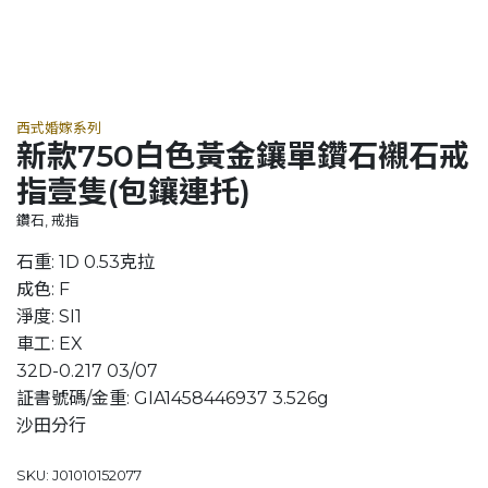
西式婚嫁系列
新款750白色黃金鑲單鑽石襯石戒
指壹隻(包鑲連托)
鑽石, 戒指
石重: 1D 0.53克拉
成色: F
淨度: SI1
車工: EX
32D-0.217 03/07
証書號碼/金重: GIA1458446937 3.526g
沙田分行
SKU: J01010152077