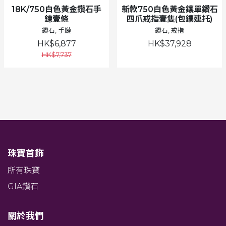
18K/750白色黃金鑽石手
新款750白色黃金鑲單鑽石
鍊壹條
四爪戒指壹隻(包鑲連托)
鑽石, 手鏈
鑽石, 戒指
HK$6,877
HK$37,928
HK$7,737
珠寶首飾
所有珠寶
GIA鑽石
關於我們