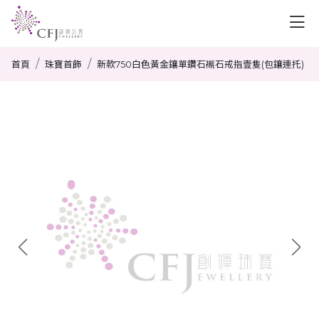
首頁
珠寶首飾
新款750白色黃金鑲單鑽石襯石戒指壹隻(包鑲連托)