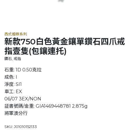
西式婚嫁系列
新款750白色黃金鑲單鑽石四爪戒
指壹隻(包鑲連托)
鑽石, 戒指
石重: 1D 0.50克拉
成色: I
淨度: SI1
車工: EX
06/07 3EX/NON
証書號碼/金重: GIA1469448781 2.875g
將軍澳分行
SKU: J01010152133