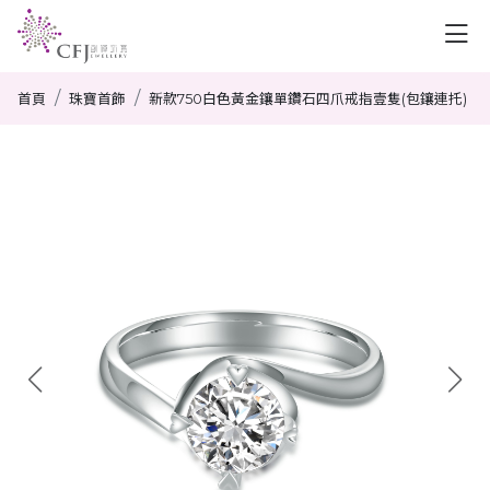
首頁
珠寶首飾
新款750白色黃金鑲單鑽石四爪戒指壹隻(包鑲連托)