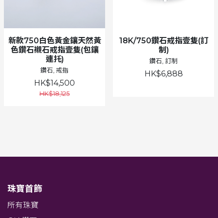
新款750白色黃金鑲天然黃
18K/750鑽石戒指壹隻(訂
色鑽石襯石戒指壹隻(包鑲
制)
連托)
鑽石, 訂制
鑽石, 戒指
HK$6,888
HK$14,500
HK$18,125
珠寶首飾
所有珠寶