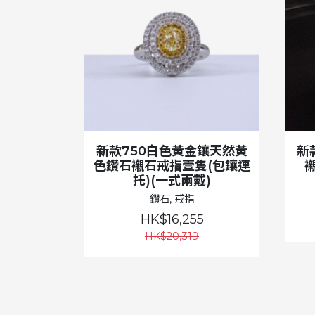
新款750白色黃金鑲天然黃
新
色鑽石襯石戒指壹隻(包鑲連
托)(一式兩戴)
鑽石, 戒指
HK$16,255
HK$20,319