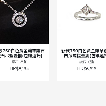
款750白色黃金鑲單鑽石
新款750白色黃金鑲單
襯石吊墜壹個(包鑲連托)
四爪戒指壹隻(包鑲連托
鑽石, 吊墜
鑽石, 戒指
HK$8,194
HK$6,616