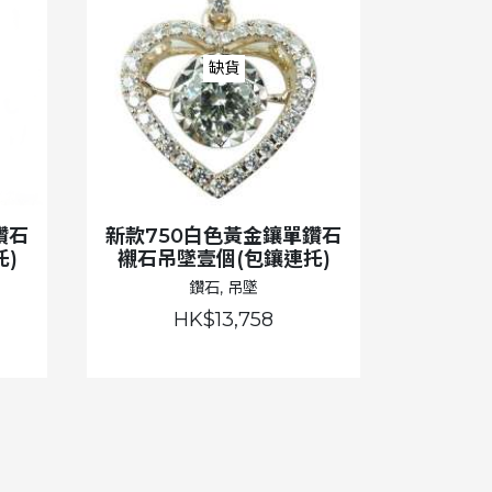
缺貨
鑽石
新款750白色黃金鑲單鑽石
)
襯石吊墜壹個(包鑲連托)
鑽石, 吊墜
HK$13,758