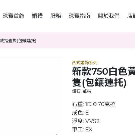
珠寶首飾
婚禮
服務
珠寶指南
關於我們
店
戒指壹隻(包鑲連托)
西式婚嫁系列
新款750白色
隻(包鑲連托)
鑽石, 戒指
石重: 1D 0.70克拉
成色: E
淨度: VVS2
車工: EX