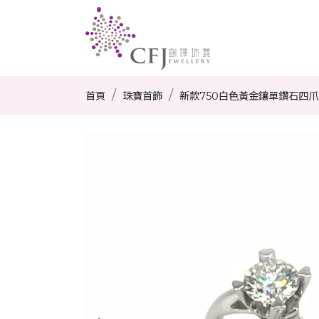
首頁
珠寶首飾
新款750白色黃金鑲單鑽石四爪