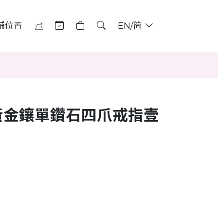
舖位置
EN/简
黃金鑲單鑽石四爪戒指壹