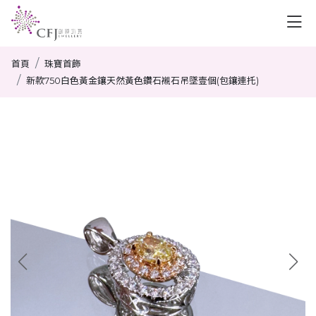
首頁
珠寶首飾
新款750白色黃金鑲天然黃色鑽石襯石吊墜壹個(包鑲連托)