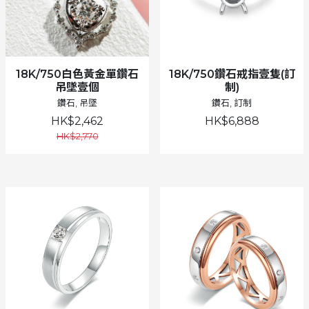
18K/750白色黃金單鑽石
18K/750鑽石戒指壹隻(訂
吊墜壹個
制)
鑽石, 吊墜
鑽石, 訂制
HK$2,462
HK$6,888
HK$2,770