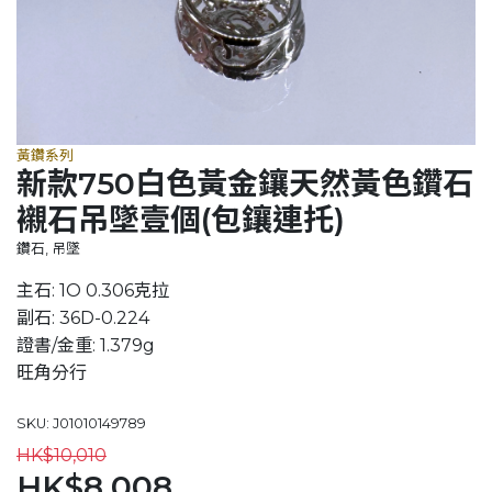
黃鑽系列
新款750白色黃金鑲天然黃色鑽石
襯石吊墜壹個(包鑲連托)
鑽石, 吊墜
主石: 1O 0.306克拉
副石: 36D-0.224
證書/金重: 1.379g
旺角分行
SKU: J01010149789
HK$10,010
HK$8,008